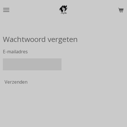
Ga
direct
naar
de
hoofdinhoud
Wachtwoord vergeten
E-mailadres
Verzenden