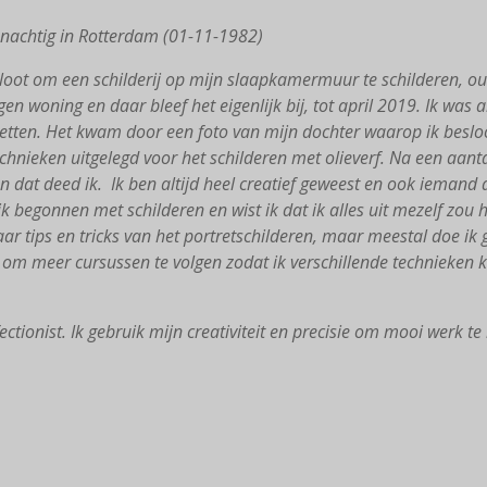
onachtig in Rotterdam (01-11-1982)
esloot om een schilderij op mijn slaapkamermuur te schilderen, out
 woning en daar bleef het eigenlijk bij, tot april 2019. Ik was a
tzetten. Het kwam door een foto van mijn dochter waarop ik beslo
echnieken uitgelegd voor het schilderen met olieverf. Na een aant
at deed ik. Ik ben altijd heel creatief geweest en ook iemand di
 ik begonnen met schilderen en wist ik dat ik alles uit mezelf zou
ar tips en tricks van het portretschilderen, maar meestal doe ik 
 om meer cursussen te volgen zodat ik verschillende technieken k
ctionist. Ik gebruik mijn creativiteit en precisie om mooi werk te 