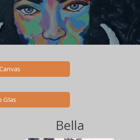
 Canvas
p Glas
Bella